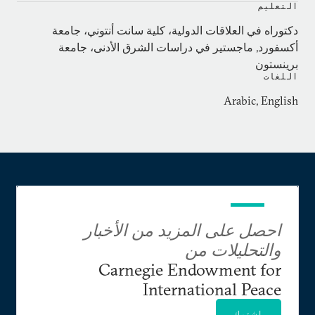
في البحرين ويحمل عنوان:
التعليم
دكتوراه في العلاقات الدولية، كلية سانت أنتوني، جامعة
Sectarian Politics in the Gulf: From the Iraq War to
أكسفورد, ماجستير في دراسات الشرق الأدنى، جامعة
the Arab Uprisings (Columbia University Press,
برينستون
2013)
اللغات
Arabic, English
وقد أدرجت مجلة فورين أفيرز هذا الكتاب ضمن قائمة
أفضل الكتب حول الشرق الأوسط للعام 2014.
احصل على المزيد من الأخبار
والتحليلات من
Carnegie Endowment for
International Peace
اشترك